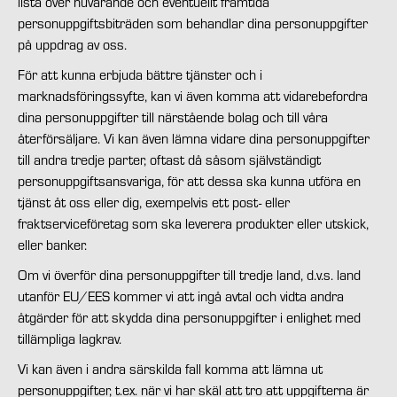
lista över nuvarande och eventuellt framtida
personuppgiftsbiträden som behandlar dina personuppgifter
på uppdrag av oss.
För att kunna erbjuda bättre tjänster och i
marknadsföringssyfte, kan vi även komma att vidarebefordra
dina personuppgifter till närstående bolag och till våra
återförsäljare. Vi kan även lämna vidare dina personuppgifter
till andra tredje parter, oftast då såsom självständigt
personuppgiftsansvariga, för att dessa ska kunna utföra en
tjänst åt oss eller dig, exempelvis ett post- eller
fraktserviceföretag som ska leverera produkter eller utskick,
eller banker.
Om vi överför dina personuppgifter till tredje land, d.v.s. land
utanför EU/EES kommer vi att ingå avtal och vidta andra
åtgärder för att skydda dina personuppgifter i enlighet med
tillämpliga lagkrav.
Vi kan även i andra särskilda fall komma att lämna ut
personuppgifter, t.ex. när vi har skäl att tro att uppgifterna är