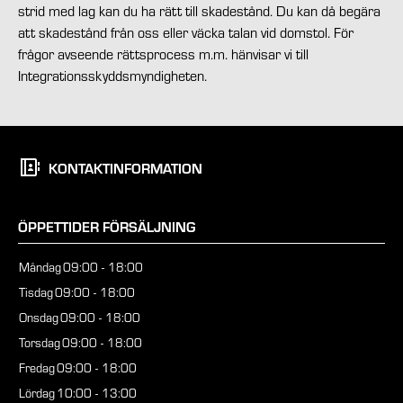
strid med lag kan du ha rätt till skadestånd. Du kan då begära
att skadestånd från oss eller väcka talan vid domstol. För
frågor avseende rättsprocess m.m. hänvisar vi till
Integrationsskyddsmyndigheten.
KONTAKTINFORMATION
ÖPPETTIDER FÖRSÄLJNING
Måndag
09:00 - 18:00
Tisdag
09:00 - 18:00
Onsdag
09:00 - 18:00
Torsdag
09:00 - 18:00
Fredag
09:00 - 18:00
Lördag
10:00 - 13:00