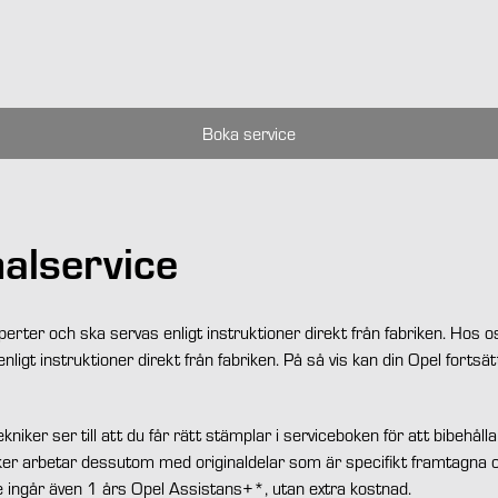
Boka service
nalservice
perter och ska servas enligt instruktioner direkt från fabriken. Hos o
nligt instruktioner direkt från fabriken. På så vis kan din Opel forts
ekniker ser till att du får rätt stämplar i serviceboken för att bibehå
iker arbetar dessutom med originaldelar som är specifikt framtagna 
e ingår även 1 års
Opel Assistans+
*, utan extra kostnad.