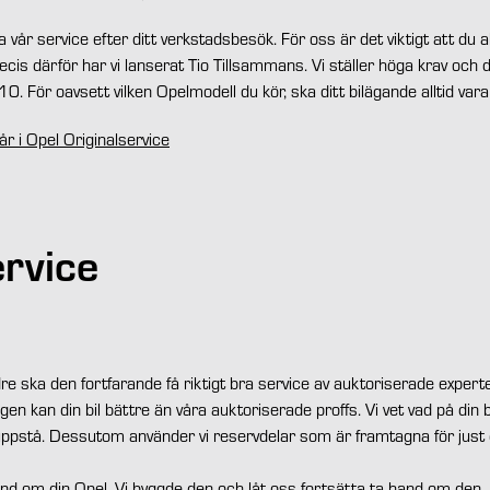
 vår service efter ditt verkstadsbesök. För oss är det viktigt att du al
cis därför har vi lanserat
Tio Tillsammans
. Vi ställer höga krav och d
0. För oavsett vilken Opelmodell du kör, ska ditt bilägande alltid var
r i Opel Originalservice
rvice
dre ska den fortfarande få riktigt bra service av auktoriserade experte
en kan din bil bättre än våra auktoriserade proffs. Vi vet vad på di
 uppstå. Dessutom använder vi reservdelar som är framtagna för just 
nd om din Opel. Vi byggde den och låt oss fortsätta ta hand om den.