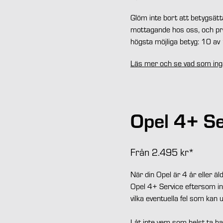
Glöm inte bort att betygsätta
mottagande hos oss, och pre
högsta möjliga betyg: 10 av 1
Läs mer och se vad som ingå
Opel 4+ Se
Från 2.495 kr*
När din Opel är 4 år eller äl
Opel 4+ Service eftersom ing
vilka eventuella fel som kan
Låt inte vem som helst ta ha