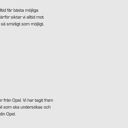
ltid får bästa möjliga
ärför siktar vi alltid mot
a så smidigt som möjligt.
r från Opel. Vi har tagit fram
n bil som ska undersökas och
din Opel.